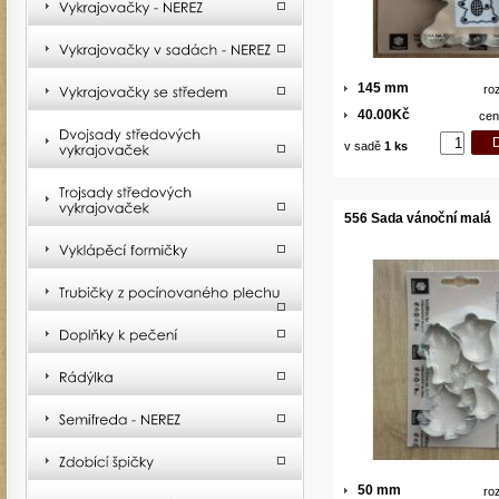
145 mm
ro
40.00Kč
cen
v sadě
1 ks
556 Sada vánoční malá
50 mm
ro