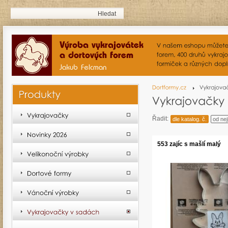
Řadit:
dle katalog. č.
od nej
553 zajíc s mašlí malý