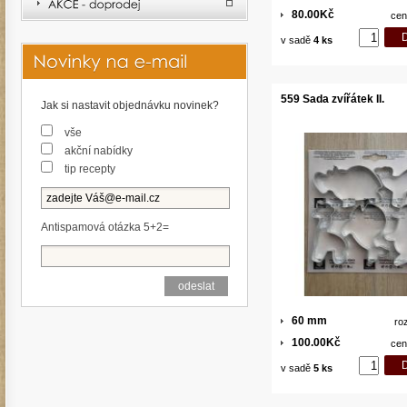
80.00Kč
cen
v sadě
4 ks
559 Sada zvířátek II.
Jak si nastavit objednávku novinek?
vše
akční nabídky
tip recepty
Antispamová otázka 5+2=
60 mm
ro
100.00Kč
cen
v sadě
5 ks