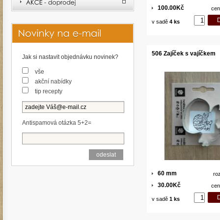
100.00Kč
cen
v sadě
4 ks
506 Zajíček s vajíčkem
Jak si nastavit objednávku novinek?
vše
akční nabídky
tip recepty
Antispamová otázka 5+2=
60 mm
ro
30.00Kč
cen
v sadě
1 ks