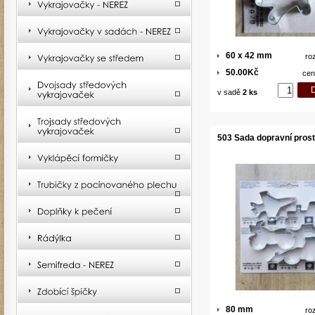
60 x 42 mm
ro
50.00Kč
cen
v sadě
2 ks
503 Sada dopravní pros
80 mm
ro