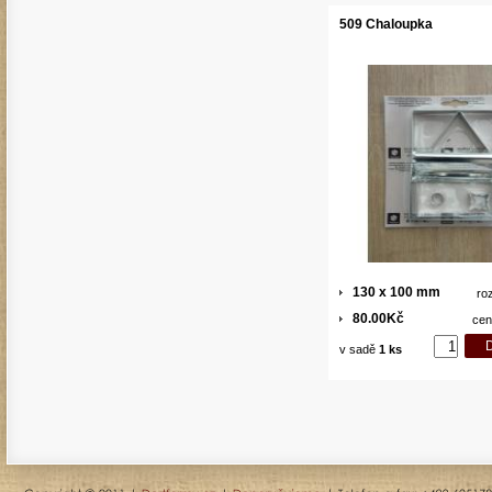
509 Chaloupka
130 x 100 mm
ro
80.00Kč
cen
v sadě
1 ks