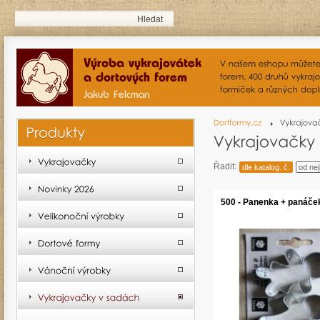
Řadit:
dle katalog. č.
od nej
500 - Panenka + panáče