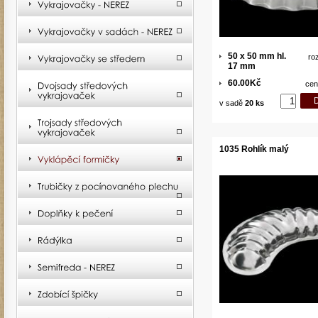
50 x 50 mm hl.
ro
17 mm
60.00Kč
cen
v sadě
20 ks
1035 Rohlík malý