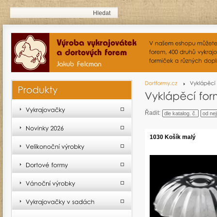
Řadit:
dle katalog. č.
od nej
1030 Košík malý