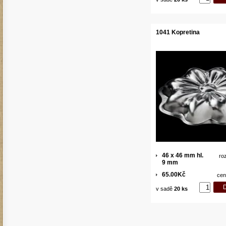
1041 Kopretina
46 x 46 mm hl.
ro
9 mm
65.00Kč
cen
v sadě
20 ks