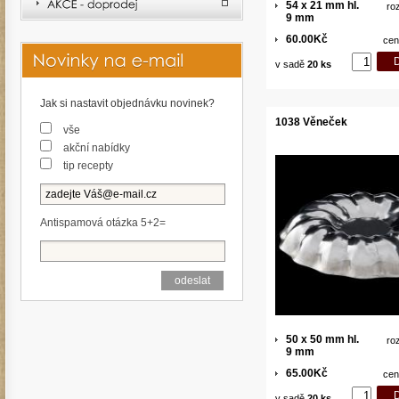
54 x 21 mm hl.
ro
9 mm
60.00Kč
cen
v sadě
20 ks
Jak si nastavit objednávku novinek?
1038 Věneček
vše
akční nabídky
tip recepty
Antispamová otázka 5+2=
50 x 50 mm hl.
ro
9 mm
65.00Kč
cen
v sadě
20 ks