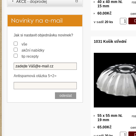
40 x 40 mm hl.
ro
15 mm
60.00Kč
cen
v sadě
20 ks
Jak si nastavit objednávku novinek?
1031 Košík střední
vše
akční nabídky
tip recepty
Antispamová otázka 5+2=
55 x 55 mm hl.
ro
19 mm
65.00Kč
cen
v sadě
20 ks