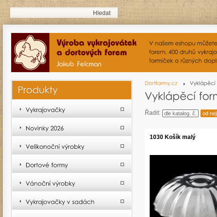
Řadit:
dle katalog. č.
od nej
1030 Košík malý