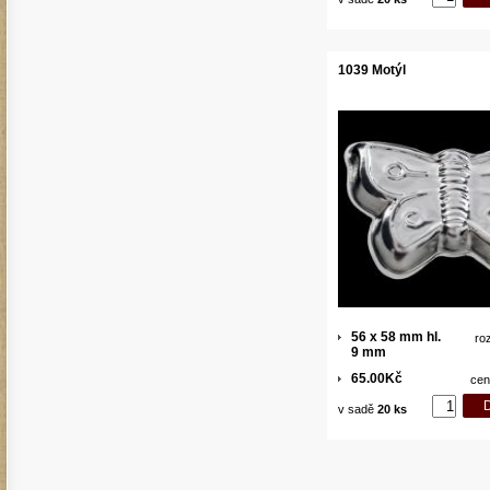
1039 Motýl
56 x 58 mm hl.
ro
9 mm
65.00Kč
cen
v sadě
20 ks