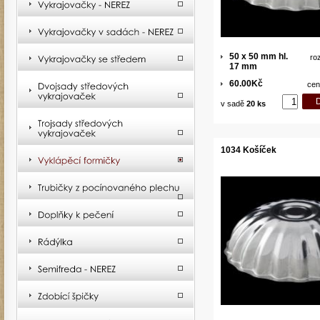
50 x 50 mm hl.
ro
17 mm
60.00Kč
cen
v sadě
20 ks
1034 Košíček