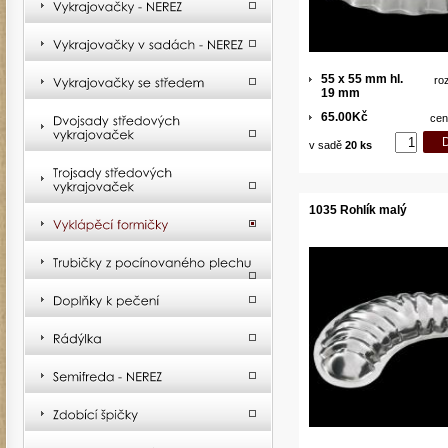
55 x 55 mm hl.
ro
19 mm
65.00Kč
cen
v sadě
20 ks
1035 Rohlík malý