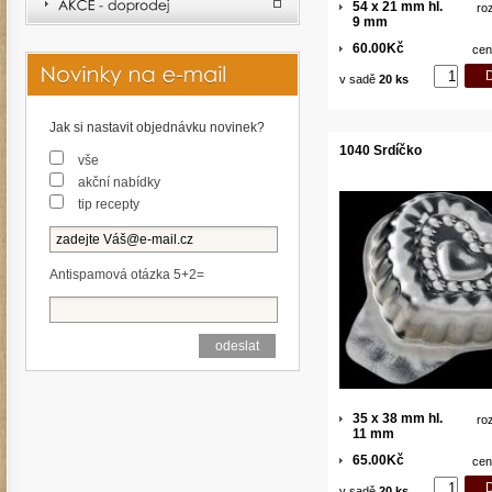
54 x 21 mm hl.
ro
9 mm
60.00Kč
cen
v sadě
20 ks
Jak si nastavit objednávku novinek?
1040 Srdíčko
vše
akční nabídky
tip recepty
Antispamová otázka 5+2=
35 x 38 mm hl.
ro
11 mm
65.00Kč
cen
v sadě
20 ks