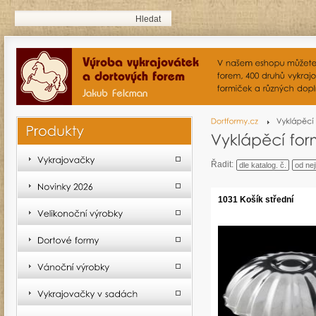
Řadit:
dle katalog. č.
od nej
1031 Košík střední