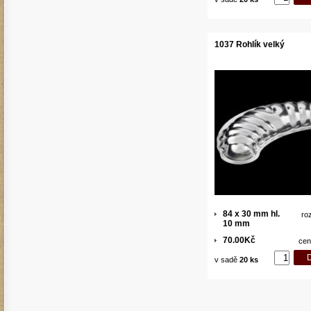
1037 Rohlík velký
84 x 30 mm hl.
ro
10 mm
70.00Kč
cen
v sadě
20 ks