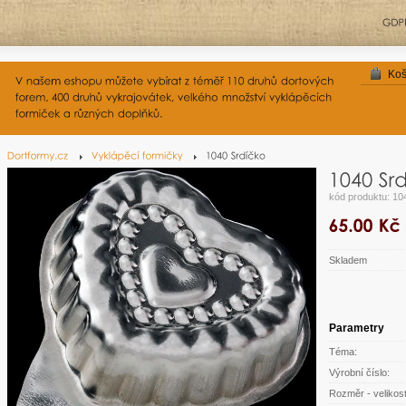
Koš
kód produktu: 10
Skladem
Parametry
Téma:
Výrobní číslo:
Rozměr - velikost