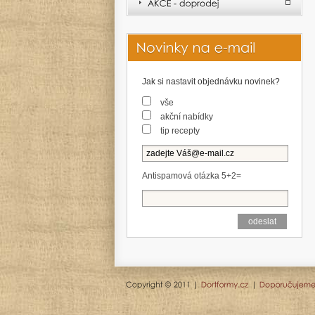
Jak si nastavit objednávku novinek?
vše
akční nabídky
tip recepty
Antispamová otázka 5+2=