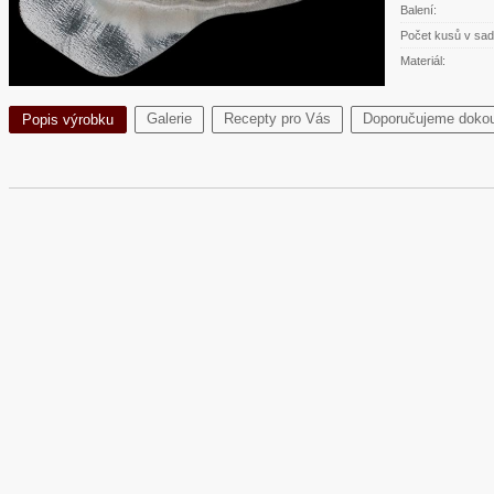
Balení:
Počet kusů v sad
Materiál:
Galerie
Recepty pro Vás
Doporučujeme dokou
Popis výrobku