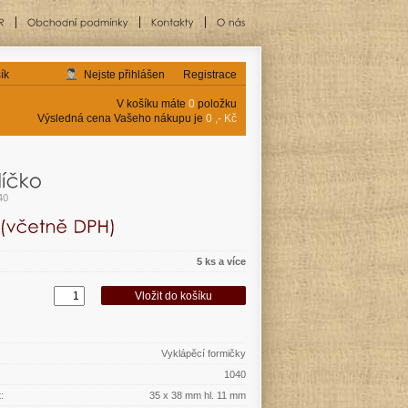
ík
Nejste přihlášen
Registrace
V košíku máte
0
položku
Výsledná cena Vašeho nákupu je
0 ,- Kč
40
5 ks a více
Vyklápěcí formičky
1040
:
35 x 38 mm hl. 11 mm