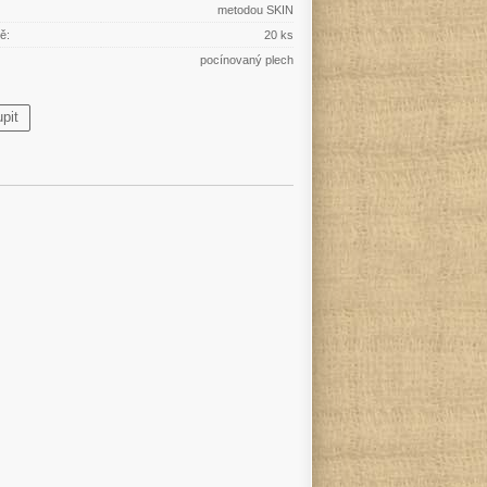
metodou SKIN
ě:
20 ks
pocínovaný plech
pit