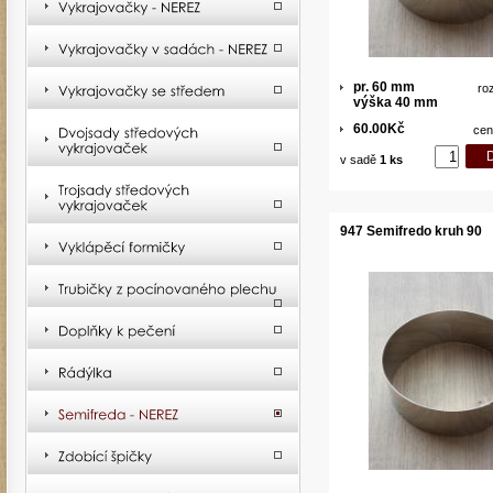
pr. 60 mm
ro
výška 40 mm
60.00Kč
cen
v sadě
1 ks
947 Semifredo kruh 90