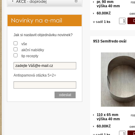
pr. 90 mm
ro
výška 40 mm
60.00Kč
cen
v sadě
1 ks
Jak si nastavit objednávku novinek?
953 Semifredo ovál
vše
akční nabídky
tip recepty
Antispamová otázka 5+2=
110 x 65 mm
ro
výška 40 mm
60.00Kč
cen
v sadě
1 ks