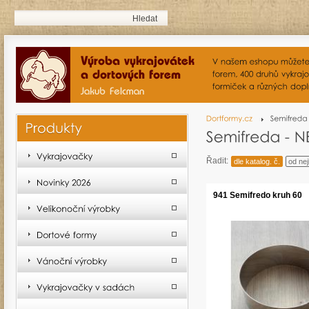
Řadit:
dle katalog. č.
od nej
941 Semifredo kruh 60