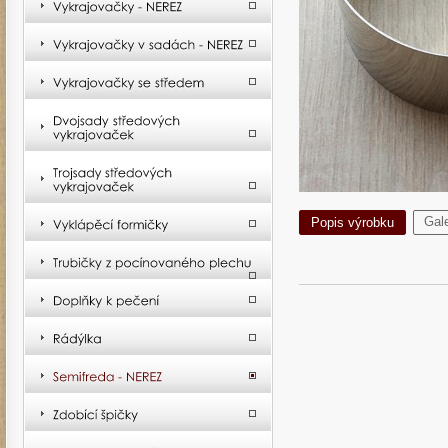
Gale
Popis výrobku