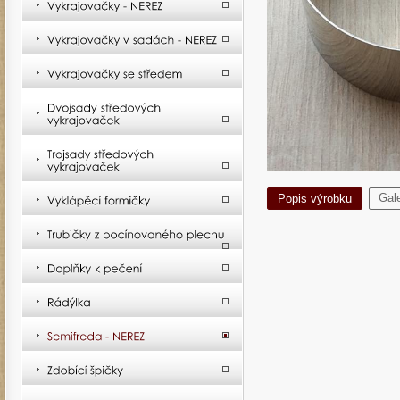
Gale
Popis výrobku