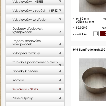
pr. 60 mm
ro
výška 40 mm
60.00Kč
cen
v sadě
1 ks
949 Semifredo kruh 100