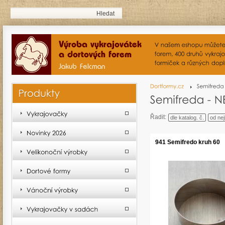
Řadit:
dle katalog. č.
od nej
941 Semifredo kruh 60