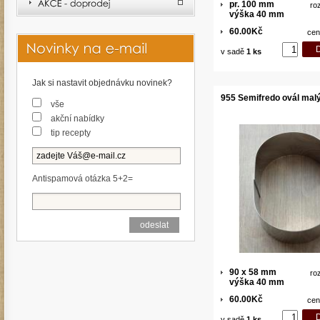
pr. 100 mm
ro
výška 40 mm
60.00Kč
cen
v sadě
1 ks
Jak si nastavit objednávku novinek?
955 Semifredo ovál mal
vše
akční nabídky
tip recepty
Antispamová otázka 5+2=
90 x 58 mm
ro
výška 40 mm
60.00Kč
cen
v sadě
1 ks