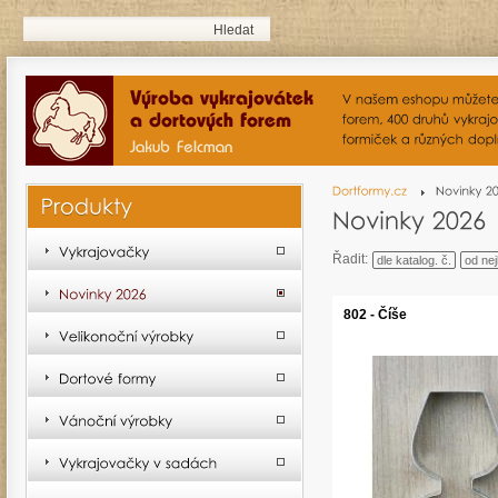
Řadit:
dle katalog. č.
od nej
802 - Číše