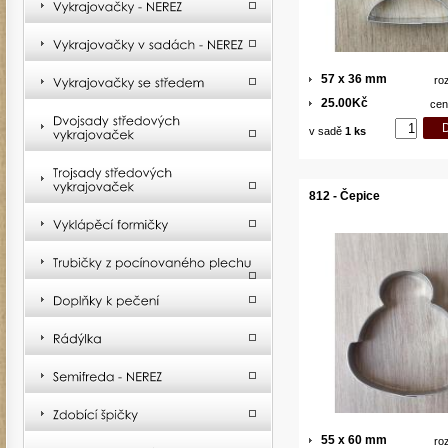
57 x 36 mm
ro
25.00Kč
cen
v sadě
1 ks
812 - Čepice
55 x 60 mm
ro