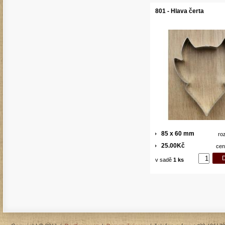
801 - Hlava čerta
85 x 60 mm
ro
25.00Kč
cen
v sadě
1 ks