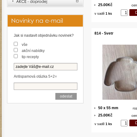
25.00Kč
cen
v sadě
1 ks
814 - Svetr
Jak si nastavit objednávku novinek?
vše
akční nabídky
tip recepty
Antispamová otázka 5+2=
50 x 55 mm
ro
25.00Kč
cen
v sadě
1 ks