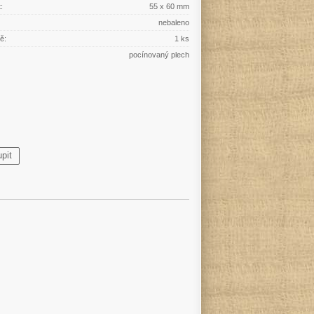
:
55 x 60 mm
nebaleno
ě:
1 ks
pocínovaný plech
pit