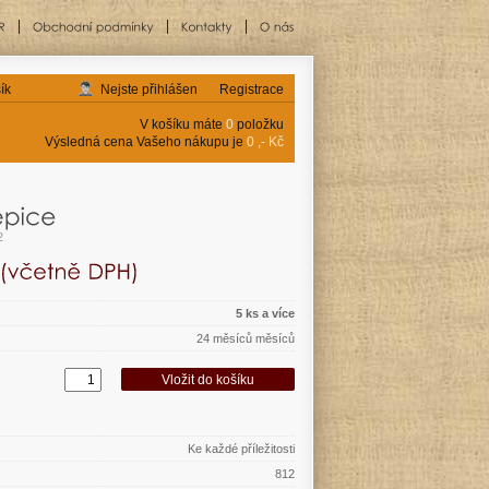
ík
Nejste přihlášen
Registrace
V košíku máte
0
položku
Výsledná cena Vašeho nákupu je
0 ,- Kč
2
5 ks a více
24 měsíců měsíců
Ke každé příležitosti
812