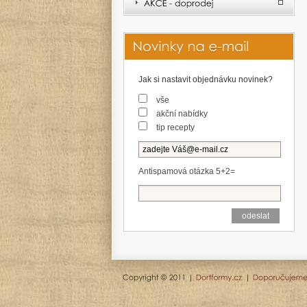
Jak si nastavit objednávku novinek?
vše
akční nabídky
tip recepty
Antispamová otázka 5+2=