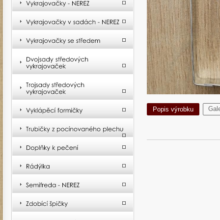
Gale
Popis výrobku