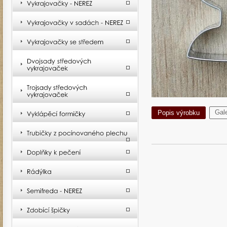
Gale
Popis výrobku