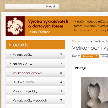
Řadit:
dle katalog. č.
od nej
195 zajíc