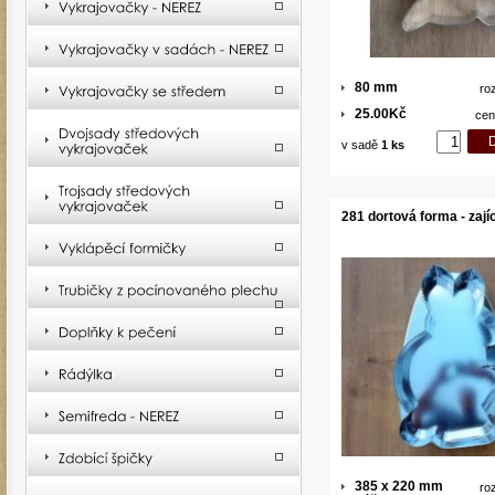
80 mm
ro
25.00Kč
cen
v sadě
1 ks
281 dortová forma - zají
385 x 220 mm
ro