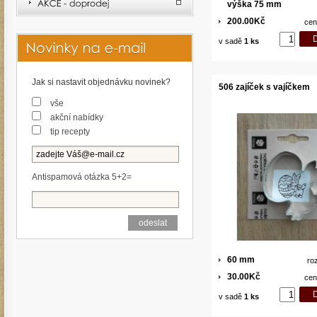
výška 75 mm
200.00Kč
cen
v sadě
1 ks
Jak si nastavit objednávku novinek?
506 zajíček s vajíčkem
vše
akční nabídky
tip recepty
Antispamová otázka 5+2=
60 mm
ro
30.00Kč
cen
v sadě
1 ks