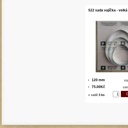
522 sada vajíčka - velká
120 mm
ro
75.00Kč
cen
v sadě
3 ks