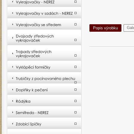
Gale
Popis výrobku