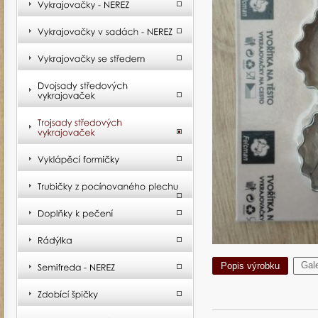
Gale
Popis výrobku