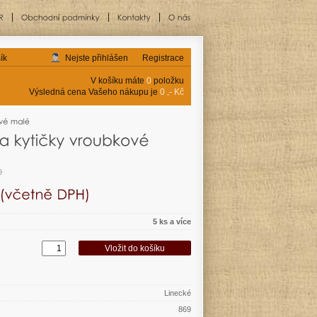
ík
Nejste přihlášen
Registrace
V košíku máte
0
položku
Výsledná cena Vašeho nákupu je
0 ,- Kč
9
5 ks a více
Linecké
869