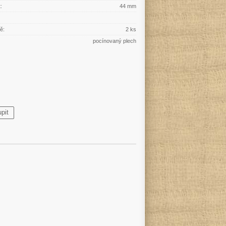
:
44 mm
ě:
2 ks
pocínovaný plech
pit