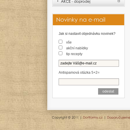
Jak si nastavit objednávku novinek?
vše
akční nabídky
tip recepty
Antispamová otázka 5+2=