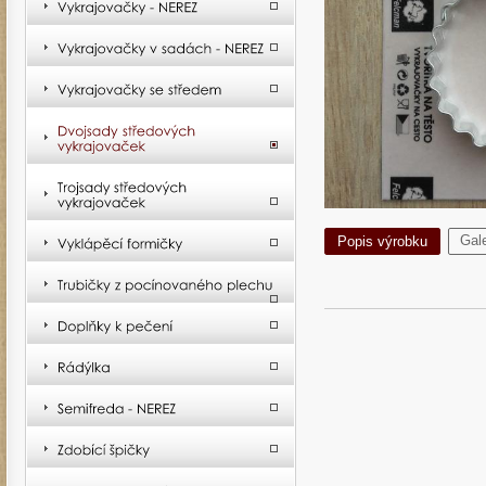
Gale
Popis výrobku