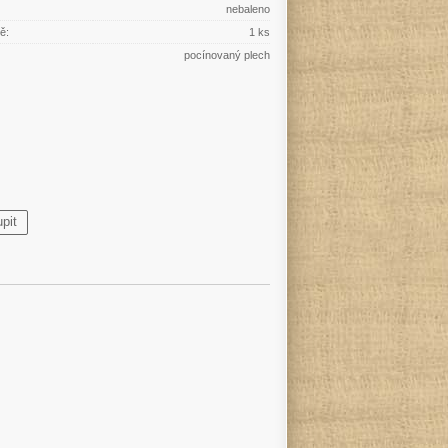
nebaleno
ě:
1 ks
pocínovaný plech
pit