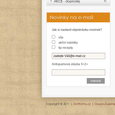
Jak si nastavit objednávku novinek?
vše
akční nabídky
tip recepty
Antispamová otázka 5+2=