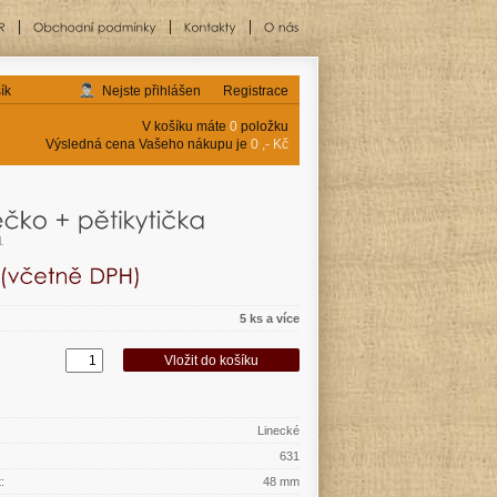
ík
Nejste přihlášen
Registrace
V košíku máte
0
položku
Výsledná cena Vašeho nákupu je
0 ,- Kč
1
5 ks a více
Linecké
631
:
48 mm