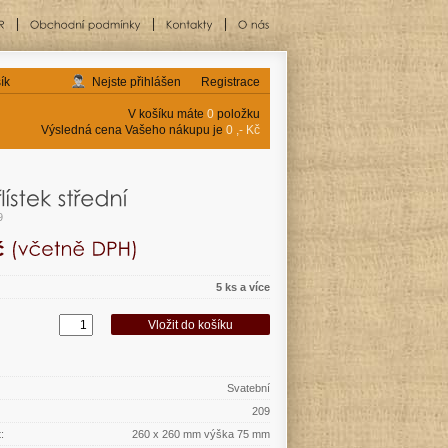
ík
Nejste přihlášen
Registrace
V košíku máte
0
položku
Výsledná cena Vašeho nákupu je
0 ,- Kč
9
5 ks a více
Svatební
209
:
260 x 260 mm výška 75 mm