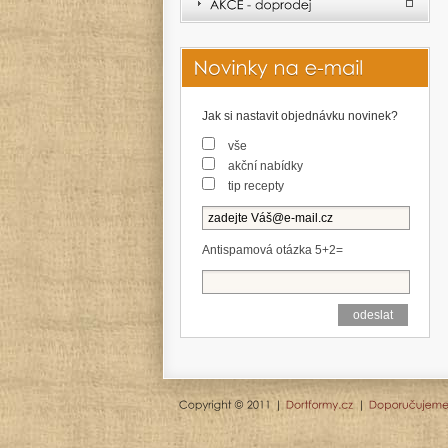
Jak si nastavit objednávku novinek?
vše
akční nabídky
tip recepty
Antispamová otázka 5+2=