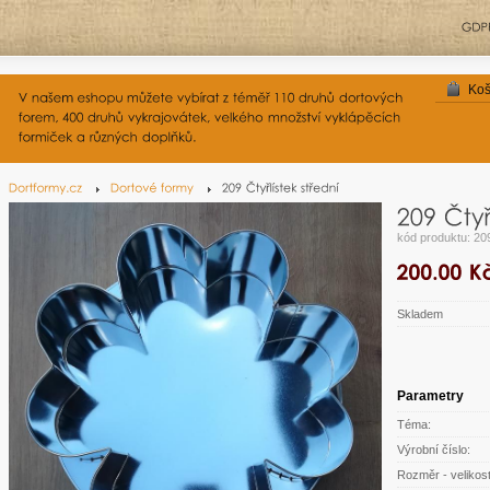
Koš
kód produktu: 20
Skladem
Parametry
Téma:
Výrobní číslo:
Rozměr - velikost