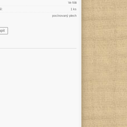
Ve fólii
ě:
1 ks
pocínovaný plech
pit