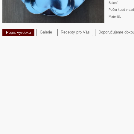
Balení:
Počet kusů v sad
Materiál:
Galerie
Recepty pro Vás
Doporučujeme dokou
Popis výrobku