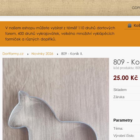
Koš
kód produktu: 80
Skladem
Záruka
Parametry
Téma:
Výrobní číslo: