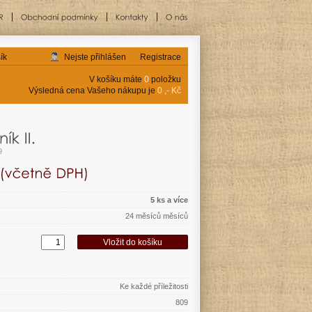
ík
Nejste přihlášen
Registrace
V košíku máte
0
položku
Výsledná cena Vašeho nákupu je
0 ,- Kč
9
5 ks a více
24 měsíců měsíců
Ke každé příležitosti
809