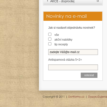
Jak si nastavit objednávku novinek?
vše
akční nabídky
tip recepty
Antispamová otázka 5+2=