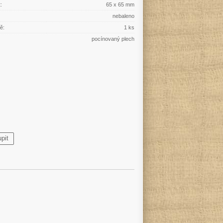
:
65 x 65 mm
nebaleno
ě:
1 ks
pocínovaný plech
pit