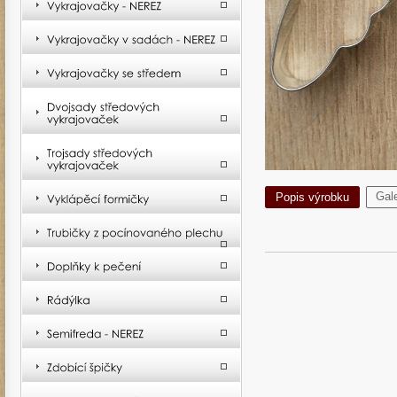
Gale
Popis výrobku