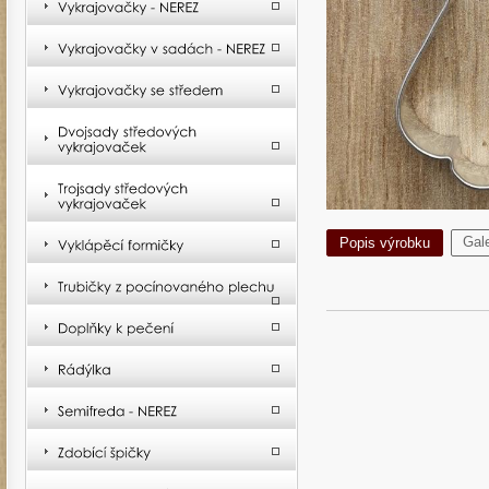
Gale
Popis výrobku