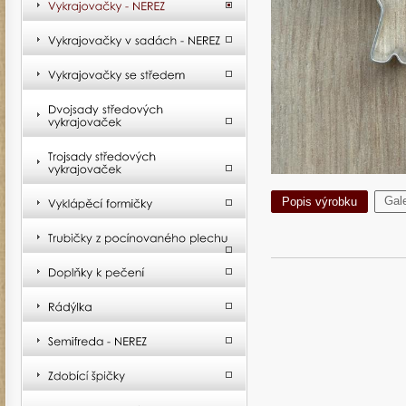
Gale
Popis výrobku