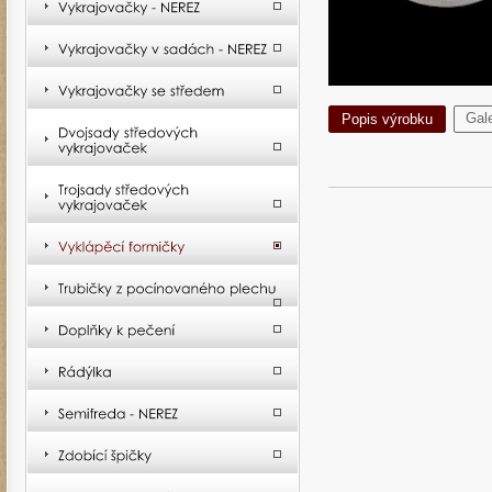
Gale
Popis výrobku