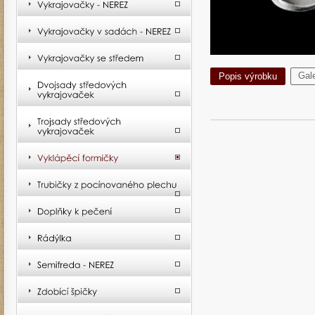
Gale
Popis výrobku