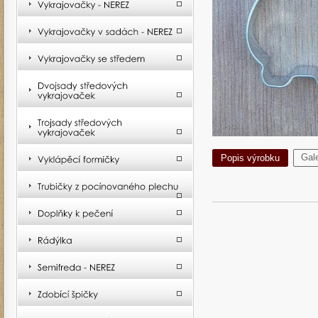
Gale
Popis výrobku