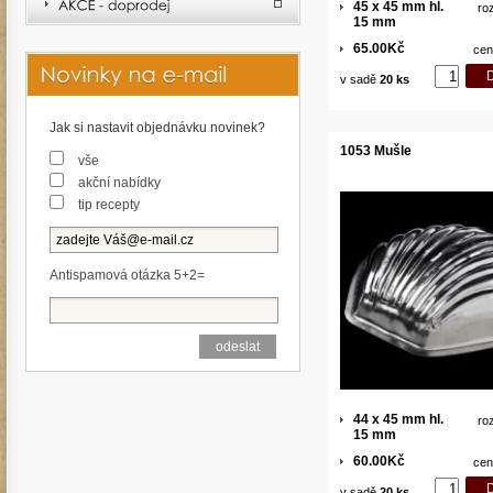
45 x 45 mm hl.
ro
15 mm
65.00Kč
cen
v sadě
20 ks
Jak si nastavit objednávku novinek?
1053 Mušle
vše
akční nabídky
tip recepty
Antispamová otázka 5+2=
44 x 45 mm hl.
ro
15 mm
60.00Kč
cen
v sadě
20 ks