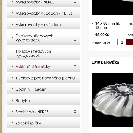
34 x 86 mm hl.
ro
12 mm
65.00Kč
cen
v sadě
20 ks
1048 Bábovička