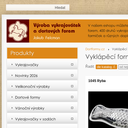
Řadit:
dle katalog. č.
od nej
1045 Ryba