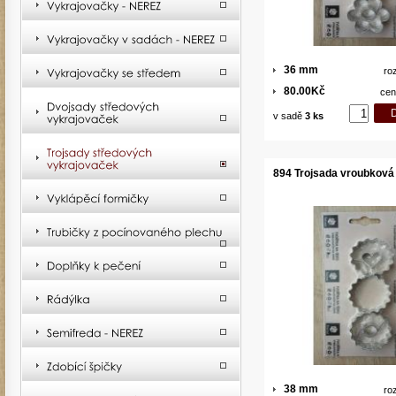
36 mm
ro
80.00Kč
cen
v sadě
3 ks
894 Trojsada vroubková
38 mm
ro