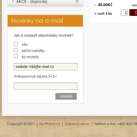
80.00Kč
cen
v sadě
3 ks
Jak si nastavit objednávku novinek?
vše
akční nabídky
tip recepty
Antispamová otázka 5+2=