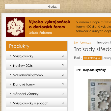
Řadit:
dle katalog. č.
od nej
891 Trojsada kytičky