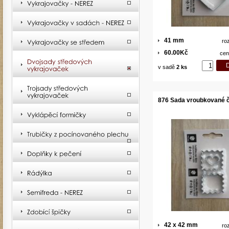
41 mm
ro
60.00Kč
cen
v sadě
2 ks
876 Sada vroubkované 
42 x 42 mm
ro