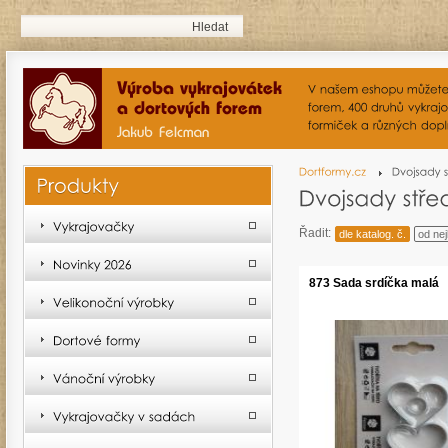
Řadit:
dle katalog. č.
od nej
873 Sada srdíčka malá