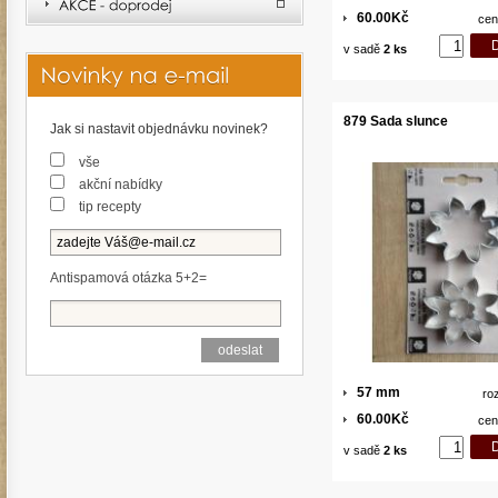
60.00Kč
cen
v sadě
2 ks
879 Sada slunce
Jak si nastavit objednávku novinek?
vše
akční nabídky
tip recepty
Antispamová otázka 5+2=
57 mm
ro
60.00Kč
cen
v sadě
2 ks