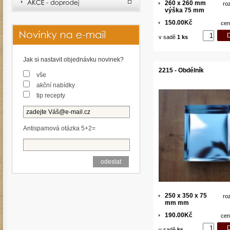
260 x 260 mm
ro
výška 75 mm
150.00Kč
cen
v sadě
1 ks
Jak si nastavit objednávku novinek?
2215 - Obdélník
vše
akční nabídky
tip recepty
Antispamová otázka 5+2=
250 x 350 x 75
ro
mm mm
190.00Kč
cen
v sadě
ks