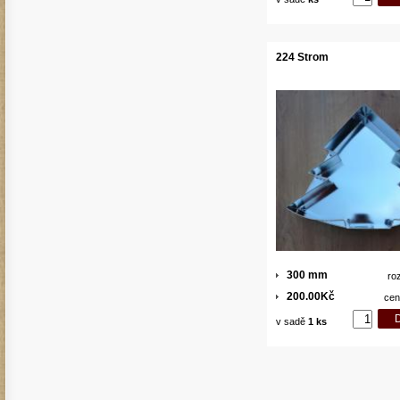
224 Strom
300 mm
ro
200.00Kč
cen
v sadě
1 ks