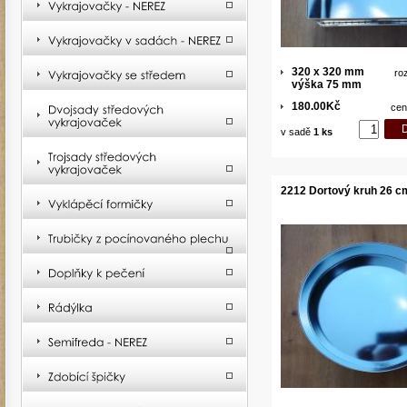
320 x 320 mm
ro
výška 75 mm
180.00Kč
cen
v sadě
1 ks
2212 Dortový kruh 26 c