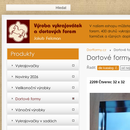
Řadit:
dle katalog. č.
od nej
2209 Čtverec 32 x 32