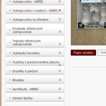
Gale
Popis výrobku