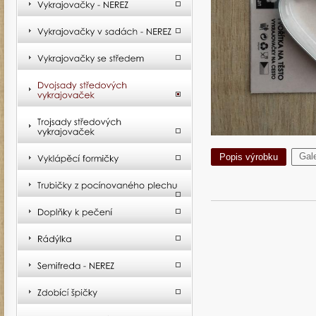
Gale
Popis výrobku