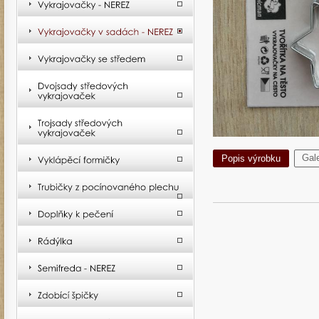
Gale
Popis výrobku