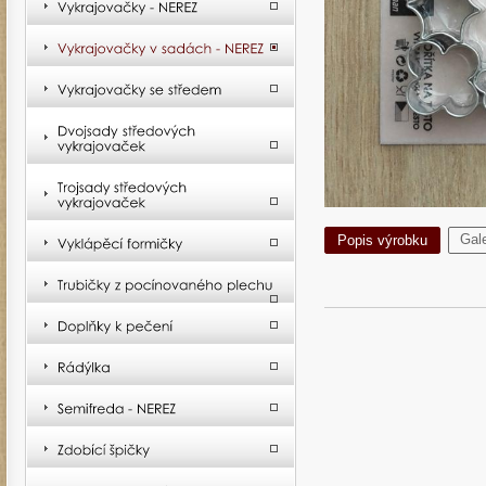
Gale
Popis výrobku