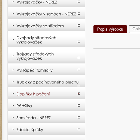
Gale
Popis výrobku