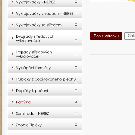
Gale
Popis výrobku