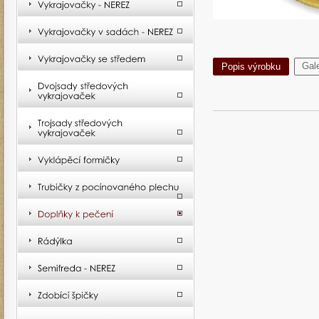
Gale
Popis výrobku