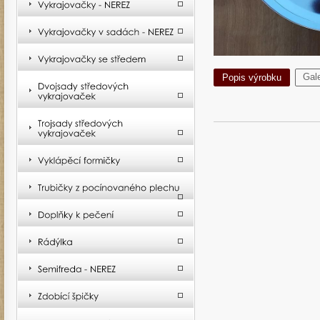
Gale
Popis výrobku