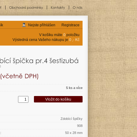
ík
Nejste přihlášen
Registrace
V košíku máte
0
položku
Výsledná cena Vašeho nákupu je
0 ,- Kč
8
5 ks a více
Zdobící špičky
908
:
50 x 28 mm