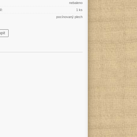
nebaleno
ě:
1 ks
pocínovaný plech
pit