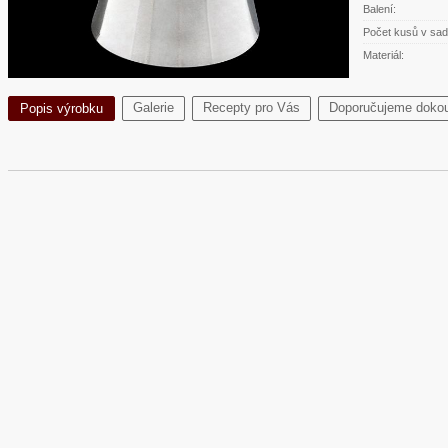
Balení:
Počet kusů v sad
Materiál:
Galerie
Recepty pro Vás
Doporučujeme dokou
Popis výrobku