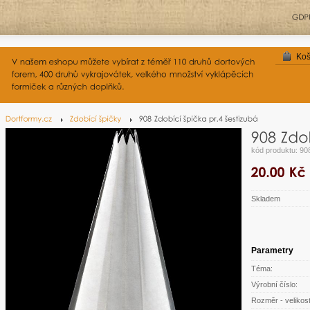
Koš
kód produktu: 90
Skladem
Parametry
Téma:
Výrobní číslo:
Rozměr - velikost