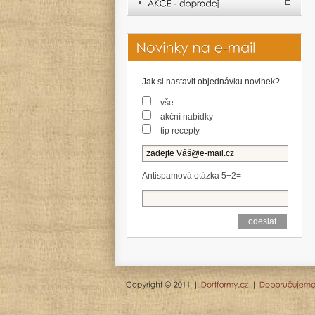
Jak si nastavit objednávku novinek?
vše
akční nabídky
tip recepty
Antispamová otázka 5+2=