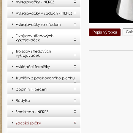
Gale
Popis výrobku