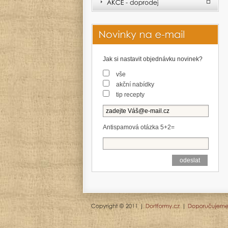
Jak si nastavit objednávku novinek?
vše
akční nabídky
tip recepty
Antispamová otázka 5+2=