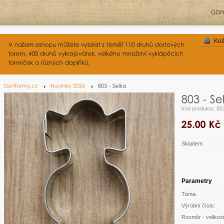
Koš
kód produktu: 80
Skladem
Parametry
Téma:
Výrobní číslo:
Rozměr - velikost