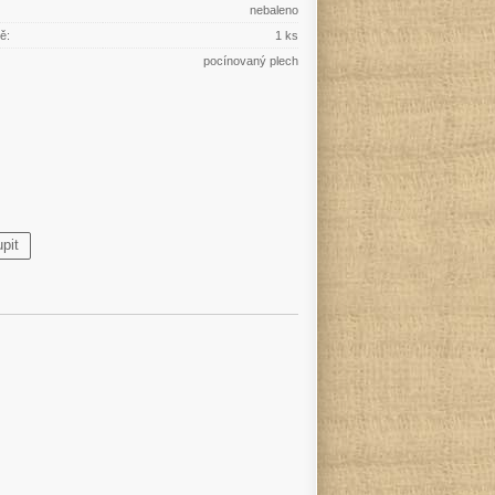
nebaleno
ě:
1 ks
pocínovaný plech
pit