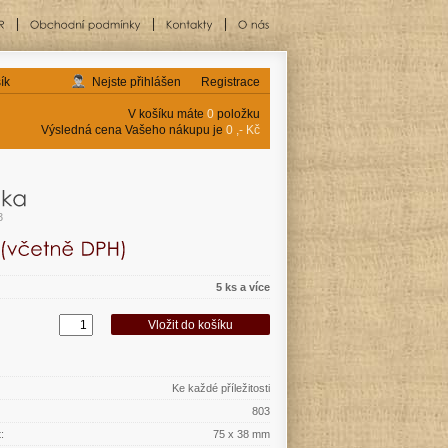
ík
Nejste přihlášen
Registrace
V košíku máte
0
položku
Výsledná cena Vašeho nákupu je
0 ,- Kč
3
5 ks a více
Ke každé příležitosti
803
:
75 x 38 mm