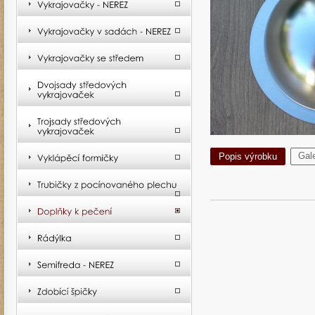
Gale
Popis výrobku